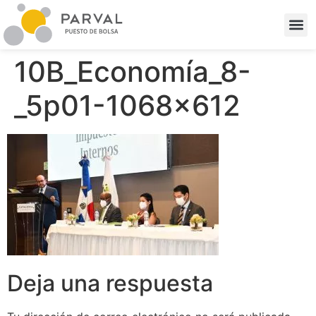
10B_Economía_8-
_5p01-1068×612
Deja una respuesta