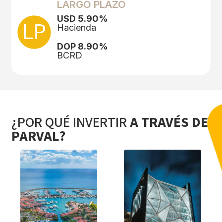
LARGO PLAZO
USD 5.90%
Hacienda
DOP 8.90%
BCRD
¿POR QUÉ INVERTIR
A TRAVÉS DE
PARVAL?
Con oficinas
Más de 20 años
ubicadas en Santo
acompañando a
Domingo, San
nuestros clientes a
Francisco de
ver crecer su
Macorís, Santiago de